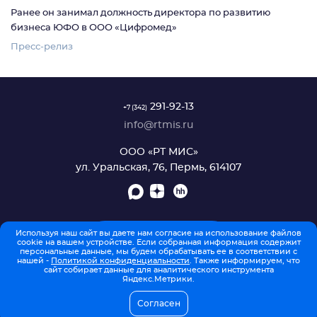
Ранее он занимал должность директора по развитию
бизнеса ЮФО в ООО «Цифромед»
Пресс-релиз
291-92-13
+7 (342)
info@rtmis.ru
ООО «РТ МИС»
ул. Уральская, 76, Пермь, 614107
Используя наш сайт вы даете нам согласие на использование файлов
ОБРАТНАЯ СВЯЗЬ
cookie на вашем устройстве. Если собранная информация содержит
персональные данные, мы будем обрабатывать ее в соответствии с
нашей -
Политикой конфиденциальности
. Также информируем, что
сайт собирает данные для аналитического инструмента
Яндекс.Метрики.
ЧАСТЫЕ ВОПРОСЫ
Согласен