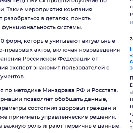
емы «ЕЦП.МИС» прошли обучение по
п
и. Такие мероприятия компания
р
 разобраться в деталях, понять
Н
 функциональность системы.
2
70 форм, которые учитывают актуальные
Н
-правовых актов, включая нововведения
ранения Российской Федерации от
ения эксперт знакомит пользователей с
кументов.
П
Е
я по методике Минздрава РФ и Росстата.
«
рмации позволяет обобщать данные,
П
П
параметры состояния здоровья граждан и
ц
кже принимать управленческие решения.
д
а важную роль играют первичные данные.
Т