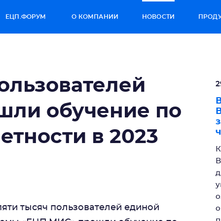
ЕЦП.ФОРУМ
О КОМПАНИИ
НОВОСТИ
ПРОД
пользователей
2
В
шли обучение по
В
з
етности в 2023
ч
К
В
д
у
о
 пяти тысяч пользователей единой
о
п