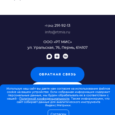
Модуль "Лабораторные исследования"
2.0.5
Подсистема "Лабораторная
pdf, 1.05 МБ
информационная система" 2.0.5_2
pdf, 1.56 МБ
Модуль "Часовые пояса" 2.0.5
291-92-13
+7 (342)
pdf, 1.56 МБ
info@rtmis.ru
ООО «РТ МИС»
ул. Уральская, 76, Пермь, 614107
ОБРАТНАЯ СВЯЗЬ
Используя наш сайт вы даете нам согласие на использование файлов
ЧАСТЫЕ ВОПРОСЫ
cookie на вашем устройстве. Если собранная информация содержит
персональные данные, мы будем обрабатывать ее в соответствии с
нашей -
Политикой конфиденциальности
. Также информируем, что
сайт собирает данные для аналитического инструмента
Яндекс.Метрики.
Согласен