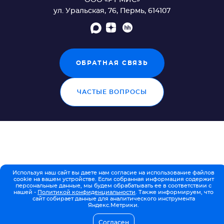
лаборатории"
ул. Уральская, 76, Пермь, 614107
pdf, 1.34 МБ
Модуль "АРМ лаборанта" 2.0.3_1
pdf, 3.22 МБ
Модуль "АРМ лаборанта"
pdf, 2.19 МБ
Модуль "Журнал обмена с внешними
ОБРАТНАЯ СВЯЗЬ
системами (обмен направлениями на НС 
РНС)" 2.0.3
pdf, 808.14 КБ
ЧАСТЫЕ ВОПРОСЫ
Модуль "Мобильное автоматизированное
рабочее место сотрудника пункта забора
биоматериала"
pdf, 865.75 КБ
Модуль "Автоматическое объединение
нескольких исследований в пробу"
pdf, 754.25 КБ
Модуль "Контроль сроков выполнения
Используя наш сайт вы даете нам согласие на использование файлов
cookie на вашем устройстве. Если собранная информация содержит
исследований"
персональные данные, мы будем обрабатывать ее в соответствии с
pdf, 751.5 КБ
нашей -
Политикой конфиденциальности
. Также информируем, что
сайт собирает данные для аналитического инструмента
Модуль "Учет реагентов и расходных
Яндекс.Метрики.
материалов"
pdf, 701.2 КБ
Согласен