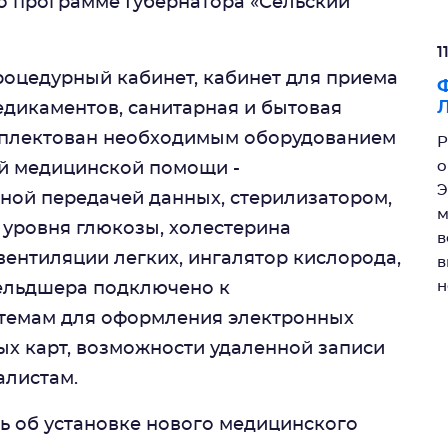
о программе Губернатора «Сельский
1
роцедурный кабинет, кабинет для приема
Ф
едикаментов, санитарная и бытовая
мплектован необходимым оборудованием
Р
о
ой медицинской помощи -
Э
ной передачей данных, стерилизатором,
м
 уровня глюкозы, холестерина
в
вентиляции легких, ингалятор кислорода,
в
н
ельдшера подключено к
емам для оформления электронных
х карт, возможности удаленной записи
алистам.
ь об установке нового медицинского