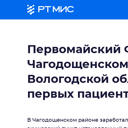
Первомайский 
Чагодощенском
Вологодской об
первых пациен
В Чагодощенском районе заработа