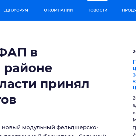
ЕЦП.ФОРУМ
О КОМПАНИИ
НОВОСТИ
ПРОД
ФАП в
2
П
 районе
з
ласти принял
«
тов
2
з
в
М
л новый модульный фельдшерско-
т
2