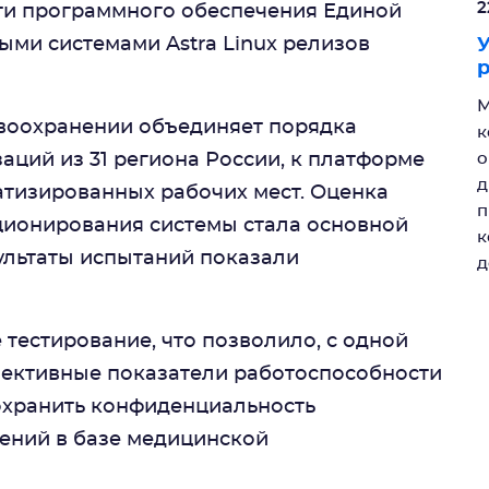
2
ти программного обеспечения Единой
ми системами Astra Linux релизов
У
р
М
воохранении объединяет порядка
к
аций из 31 региона России, к платформе
о
д
атизированных рабочих мест. Оценка
п
ционирования системы стала основной
к
ультаты испытаний показали
д
тестирование, что позволило, с одной
ъективные показатели работоспособности
сохранить конфиденциальность
ений в базе медицинской