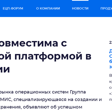
ЕЦП.ФОРУМ
О КОМПАНИИ
НОВОСТИ
ПРОД
совместима с
2
Д
ой платформой в
ии
з
В
к
с
рынка операционных систем Группа
«
Т МИС, специализирующаяся на создании и
п
хранения, объявляют об успешном