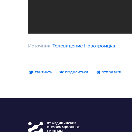
Источник:
Телевидение Новотроицка
твитнуть
поделиться
отправить