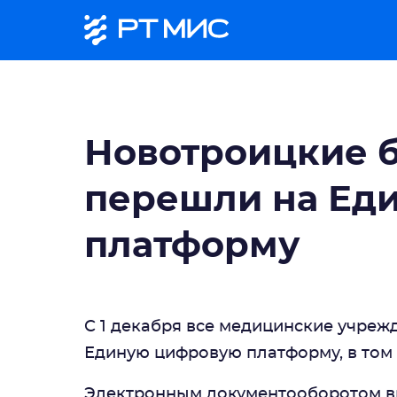
Новотроицкие 
перешли на Ед
платформу
С 1 декабря все медицинские учреж
Единую цифровую платформу, в том
Электронным документооборотом вра