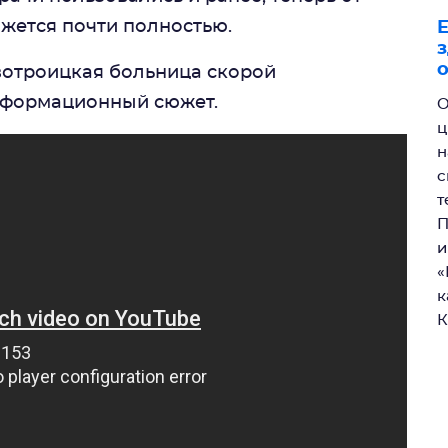
жется почти полностью.
Е
з
вотроицкая больница скорой
нформационный сюжет.
О
ц
н
с
т
П
и
«
к
К