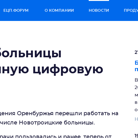
ЕЦП.ФОРУМ
О КОМПАНИИ
НОВОСТИ
ПРОД
больницы
2
Б
иную цифровую
В
2
м
в
о
дения Оренбуржья перешли работать на
Н
 числе Новотроицкие больницы.
1
чи пользовались и ранее, теперь от