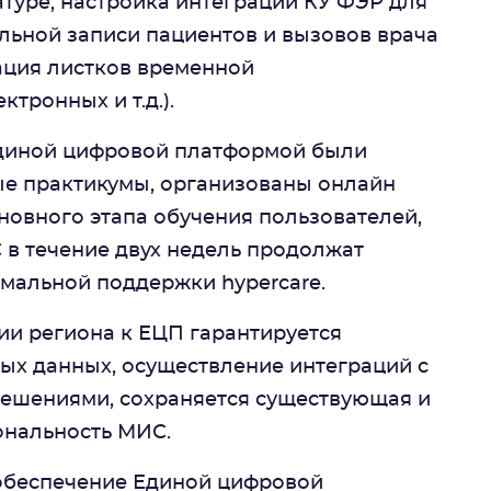
туре, настройка интеграции КУ ФЭР для
льной записи пациентов и вызовов врача
рация листков временной
ктронных и т.д.).
Единой цифровой платформой были
ые практикумы, организованы онлайн
новного этапа обучения пользователей,
 в течение двух недель продолжат
имальной поддержки hypercare.
ии региона к ЕЦП гарантируется
ых данных, осуществление интеграций с
ешениями, сохраняется существующая и
ональность МИС.
беспечение Единой цифровой