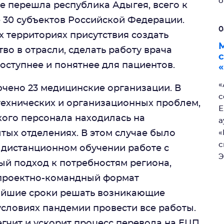
о
е перешла республика Адыгея, всего к
 30 субъектов Российской Федерации.
0
х территориях присутствия создать
о в отрасли, сделать работу врача
оступнее и понятнее для пациентов.
«
«
чено 23 медицинские организации. В
с
технических и организационных проблем,
Е
кого персонала находилась на
а
тых отделениях. В этом случае было
«
с
 дистанционном обучении работе с
Э
й подход к потребностям региона,
 проектно-командный формат
айшие сроки решать возникающие
условиях пандемии провести все работы.
гчит и ускорит процесс перевода на ЕЦП