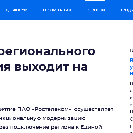
ЕЦП.ФОРУМ
О КОМПАНИИ
НОВОСТИ
ПРОД
регионального
1
В
я выходит на
у
н
В
с
и
а
иятие ПАО «Ростелеком», осуществляет
П
ункциональную модернизацию
C
н
рез подключение региона к Единой